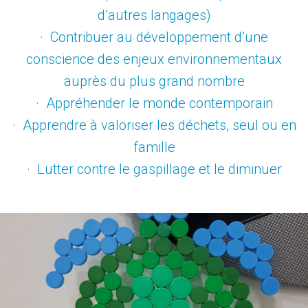
d’autres langages)
· Contribuer au développement d’une
conscience des enjeux environnementaux
auprès du plus grand nombre
· Appréhender le monde contemporain
· Apprendre à valoriser les déchets, seul ou en
famille
· Lutter contre le gaspillage et le diminuer